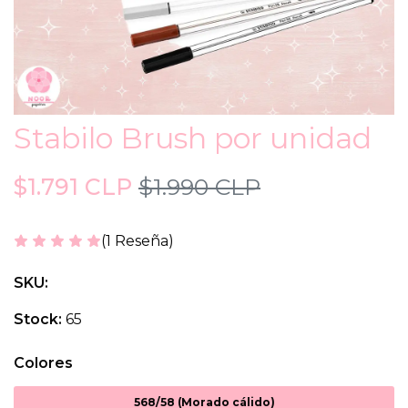
Stabilo Brush por unidad
$1.791 CLP
$1.990 CLP
(1 Reseña)
SKU:
Stock:
65
Colores
568/58 (Morado cálido)