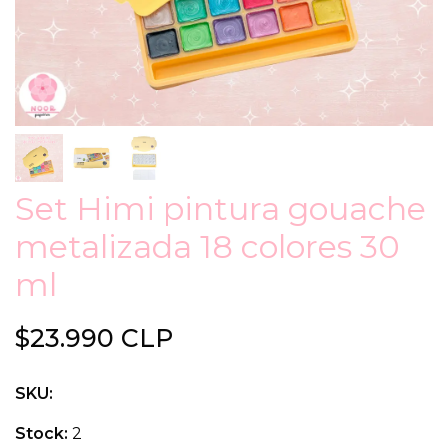
Set Himi pintura gouache
metalizada 18 colores 30
ml
$23.990 CLP
SKU:
Stock:
2