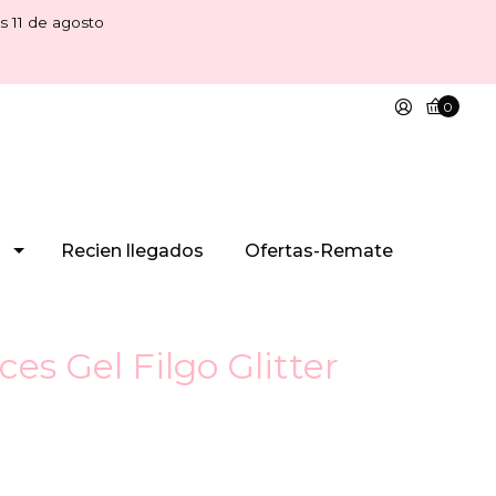
s 11 de agosto
0
Recien llegados
Ofertas-Remate
ces Gel Filgo Glitter