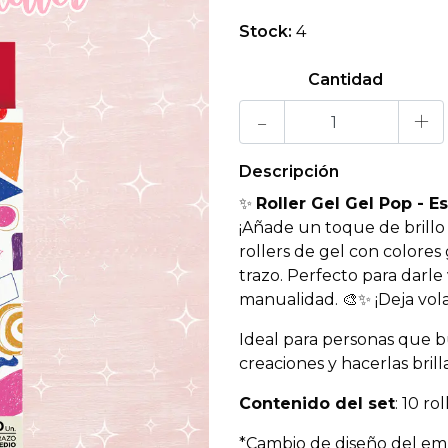
Stock:
4
Cantidad
-
+
Descripción
✨
Roller Gel Gel Pop - E
¡Añade un toque de brillo 
rollers de gel con colores
trazo. Perfecto para darle 
manualidad. 🎨✨ ¡Deja vola
Ideal para personas que b
creaciones y hacerlas brilla
Contenido del set
: 10 ro
*Cambio de diseño del em