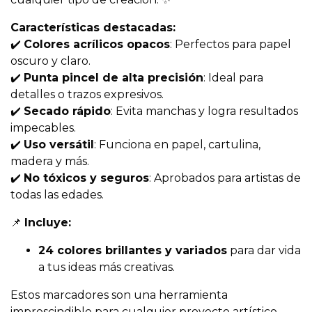
Características destacadas:
✔️
Colores acrílicos opacos
: Perfectos para papel
oscuro y claro.
✔️
Punta pincel de alta precisión
: Ideal para
detalles o trazos expresivos.
✔️
Secado rápido
: Evita manchas y logra resultados
impecables.
✔️
Uso versátil
: Funciona en papel, cartulina,
madera y más.
✔️
No tóxicos y seguros
: Aprobados para artistas de
todas las edades.
📌
Incluye:
24 colores brillantes y variados
para dar vida
a tus ideas más creativas.
Estos marcadores son una herramienta
imprescindible para cualquier proyecto artístico,