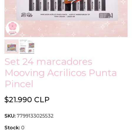
Set 24 marcadores
Mooving Acrilicos Punta
Pincel
$21.990 CLP
SKU:
7799133025532
Stock:
0