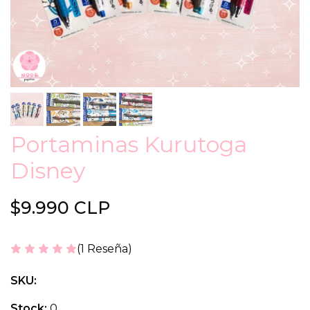
Portaminas Kurutoga
Disney
$9.990 CLP
(1 Reseña)
SKU:
Stock:
0