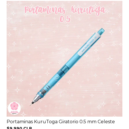
Portaminas KuruToga Giratorio 0.5 mm Celeste
$9.990 CLP