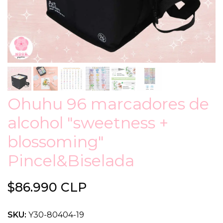
Ohuhu 96 marcadores de
alcohol "sweetness +
blossoming"
Pincel&Biselada
$86.990 CLP
SKU:
Y30-80404-19