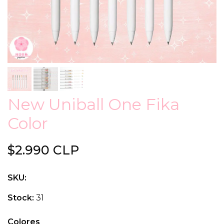
New Uniball One Fika
Color
$2.990 CLP
SKU:
Stock:
31
Colores