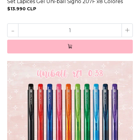
Set Lápices Gel Uni-ball Signo 207F x8 Colores
$13.990 CLP
-
+