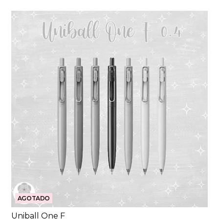
AGOTADO
Uniball One F