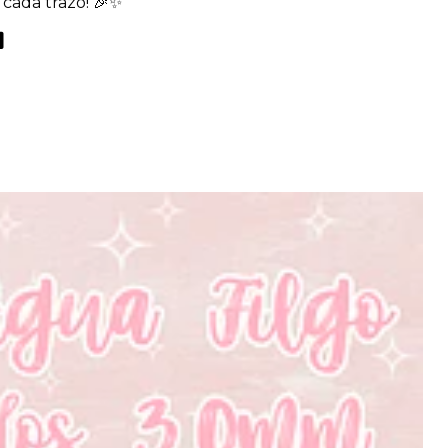
 cada trazo! 🎉✨