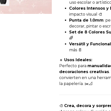
uso escolar o artístic
Colores Intensos y
impacto visual 🎨
Punta de 1.0mm
: p
decorar, pintar o escr
Set de 8 Colores Su
🌈
Versátil y Funcional
más 📄
🔹
Usos Ideales:
Perfecto para
manualidad
decoraciones creativas
.
convierten en una herrami
la papelería. ✂️📐
🎨
Crea, decora y sorpr