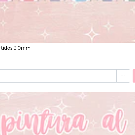
rtidos 3.0mm
+