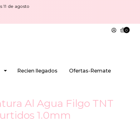
s 11 de agosto
0
Recien llegados
Ofertas-Remate
tura Al Agua Filgo TNT
Surtidos 1.0mm