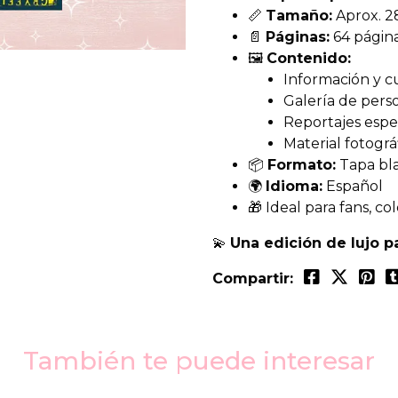
📏
Tamaño:
Aprox. 28
📄
Páginas:
64 página
🖼️
Contenido:
Información y cu
Galería de perso
Reportajes espec
Material fotográ
📦
Formato:
Tapa bla
🌍
Idioma:
Español
🎁 Ideal para fans, c
💫
Una edición de lujo pa
Compartir:
También te puede interesar