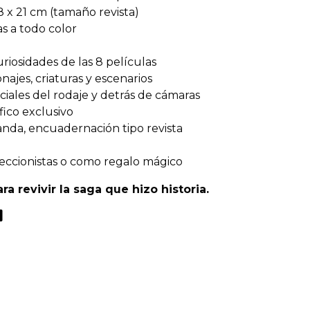
 x 21 cm (tamaño revista)
s a todo color
riosidades de las 8 películas
najes, criaturas y escenarios
iales del rodaje y detrás de cámaras
fico exclusivo
nda, encuadernación tipo revista
oleccionistas o como regalo mágico
ra revivir la saga que hizo historia.