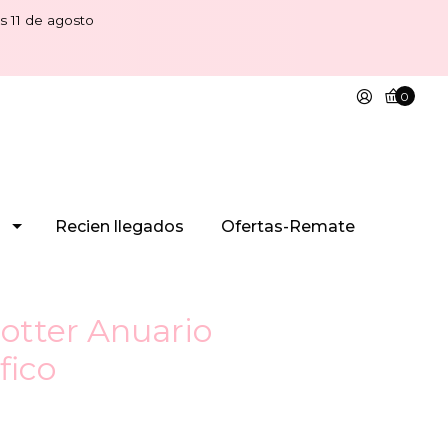
s 11 de agosto
0
Recien llegados
Ofertas-Remate
Potter Anuario
fico