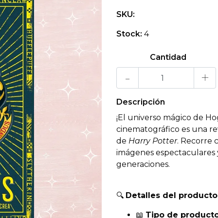
SKU:
Stock:
4
Cantidad
-
+
Descripción
¡El universo mágico de Hog
cinematográfico es una re
de
Harry Potter
. Recorre 
imágenes espectaculares y
generaciones.
🔍
Detalles del producto
📖
Tipo de producto