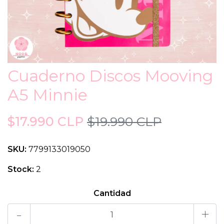
Cuaderno Discos Mooving
A5 Minnie
$17.990 CLP
$19.990 CLP
SKU:
7799133019050
Stock:
2
Cantidad
-
+