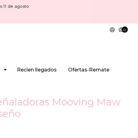
s 11 de agosto
0
Recien llegados
Ofertas-Remate
señaladoras Mooving Maw
seño