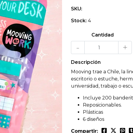
SKU:
Stock:
4
Cantidad
-
+
Descripción
Mooving trae a Chile, la l
escritorio o estuche, herm
universidad, trabajo o escu
Incluye 200 banderi
Reposicionables.
Plásticas
6 diseños
Compartir: