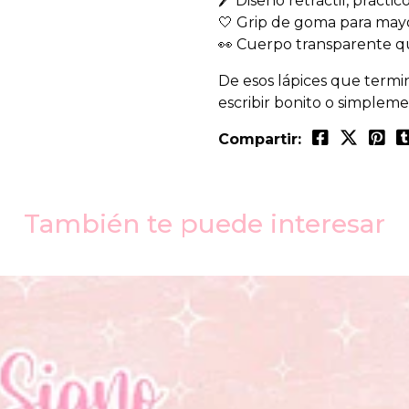
🖊️ Diseño retráctil, prácti
🤍 Grip de goma para mayo
👀 Cuerpo transparente qu
De esos lápices que termin
escribir bonito o simpleme
Compartir:
También te puede interesar