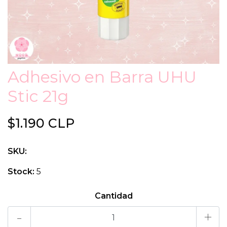
Adhesivo en Barra UHU
Stic 21g
$1.190 CLP
SKU:
Stock:
5
Cantidad
-
+